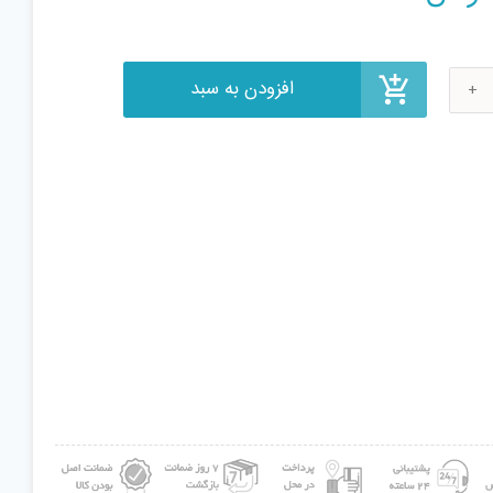
ی مدل
ل