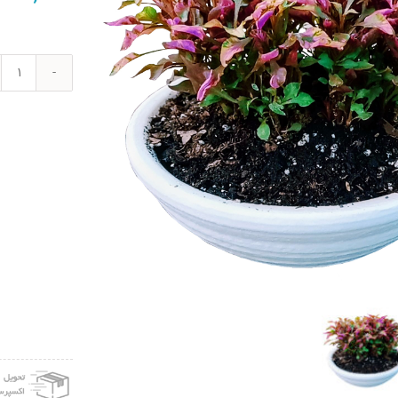
گیاه
طبیع
رویا
D-
6
عدد