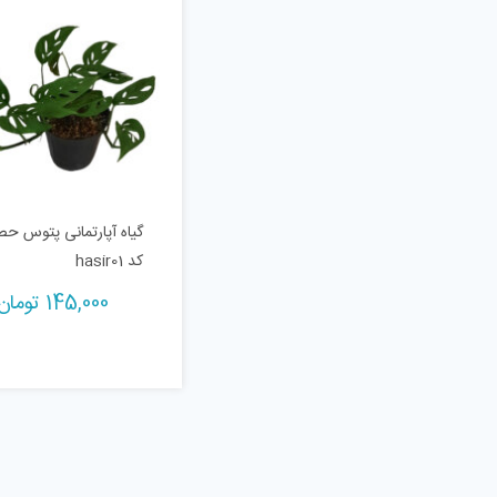
گیاه آپارتمانی پتوس ح
کد hasir01
145,000
تومان