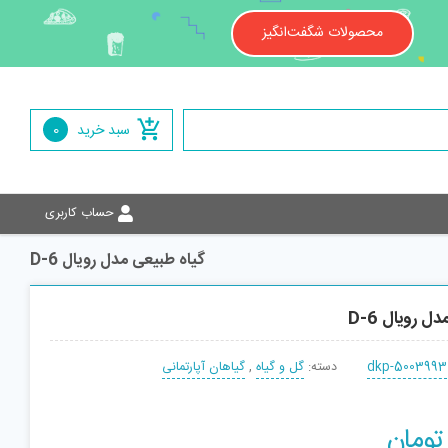
محصولات شگفت‌انگیز
سبد خرید
0
حساب کاربری
گیاه طبیعی مدل رویال D-6
ل رویال D-6
dkp-5003993
دسته:
گل و گیاه
,
گیاهان آپارتمانی
تومان
افزودن به سبد