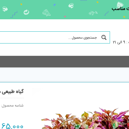
مت مناسب
 21
گیاه طبیعی مد
شناسه محصول:
65,000