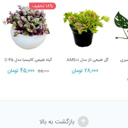
18% تخفیف
صیری
گل طبیعی ناز مدل AMS01
گیاه طبیعی کالیسیا مدل C-45
28,000
تومان
45,000
تومان
55,000
بازگشت به بالا