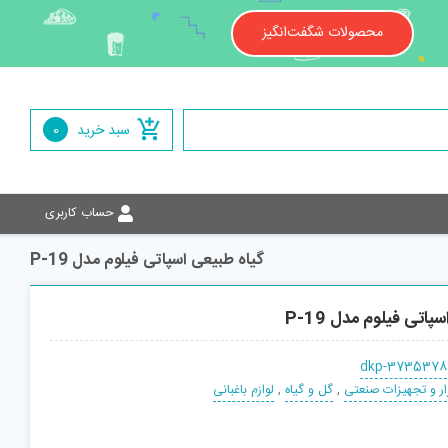
محصولات شگفت‌انگیز
سبد خرید
0
حساب کاربری
گیاه طبیعی اسپاتی فیلوم مدل P-19
پاتی فیلوم مدل P-19
dkp-3735378
زار و تجهیزات صنعتی
,
گل و گیاه
,
لوازم باغبانی