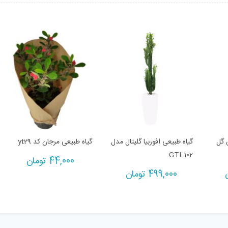
 گل
گیاه طبیعی افوربیا گلیتال مدل
گیاه طبیعی مرجان کد yt29
GTL102
44,000
تومان
499,000
تومان