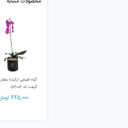
محصولات مشابه
گیاه طبیعی ارکیده بنفش
گیفت کد GP016
445,000
تومان