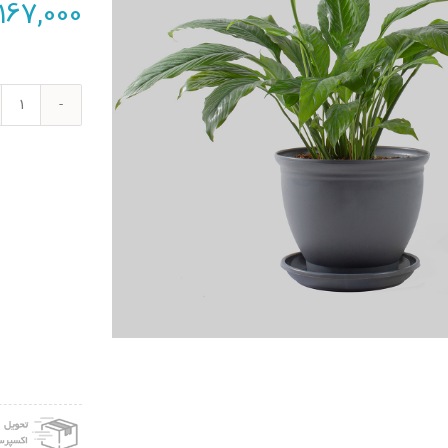
167,000
گیاه
طبیع
اسپا
فیلو
مدل
P-
19
عدد