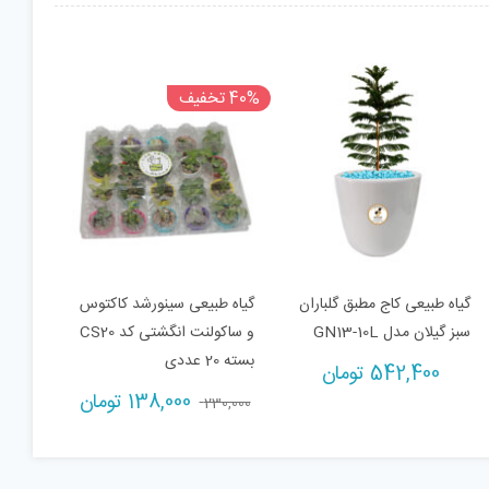
40% تخفیف
گیاه طبیعی کاج مطبق گلباران
گیاه طبیعی سینورشد کاکتوس
سبز گیلان مدل GN13-10L
و ساکولنت انگشتی کد CS20
بسته 20 عددی
542,400
تومان
138,000
تومان
230,000