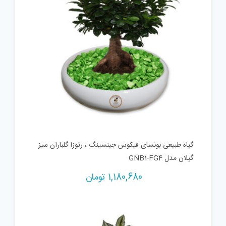
گیاه طبیعی بونسای فیکوس جینسینگ ، رتوزا گلباران سبز
گیلان مدل GNB1-FG4
1,180,680
تومان