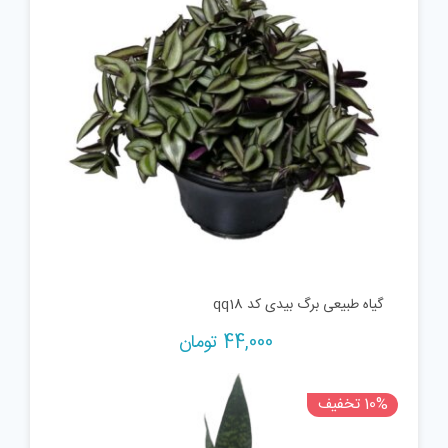
گیاه طبیعی برگ بیدی کد qq18
44,000
تومان
10% تخفیف