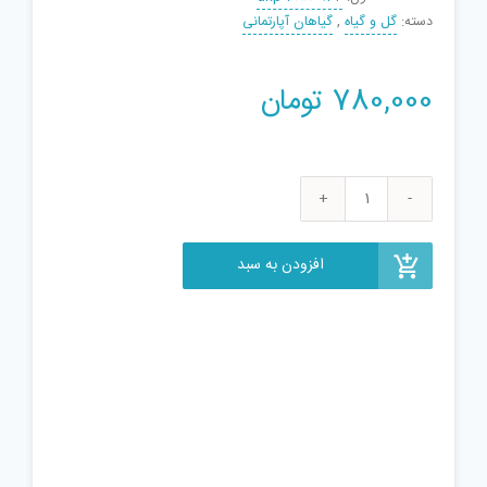
دسته:
گل و گیاه
,
گیاهان آپارتمانی
780,000
تومان
تراریوم
گیاه
طبیعی
افزودن به سبد
کد
MS-
3113
عدد