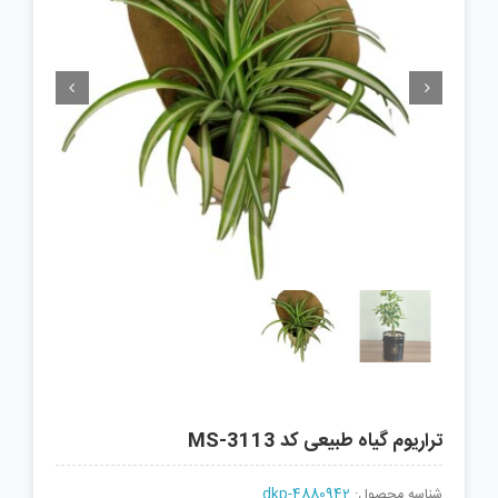


تراریوم گیاه طبیعی کد MS-3113
شناسه محصول:
dkp-4880942