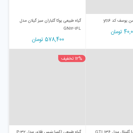
یوسف کد yt16
گیاه طبیعی یوکا گلباران سبز گیلان مدل
GN12-16L
40,
تومان
578,400
تومان
12% تخفیف
لیتال مدل GTL136
گیاه طبیعی اکمیا بنیس فلاور مدل P-32