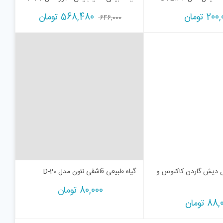
200,
تومان
568,480
تومان
646,000
ل دیش گاردن کاکتوس و
گیاه طبیعی قاشقی نئون مدل D-20
80,000
تومان
88,
تومان