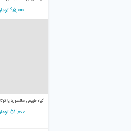
95,000
توما
گیاه طبیعی سانسوریا پا کوتاه کد
52,000
توما