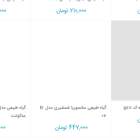
ن
210,000
تومان
000
 gs11
گیاه طبیعی سانسوریا شمشیری مدل B-
گیاه طبیعی مد
07
ساکولنت
ن
447,000
تومان
000