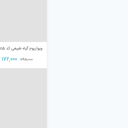
ویواریوم گیاه طبیعی کد viv-k115
172,000
298,000