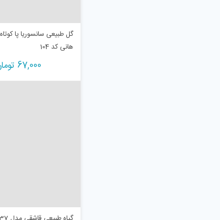
گل طبیعی سانسوریا پا کوتاه
هانی کد 104
67,000
توما
گیاه طبیعی قاشقی مدل C-37