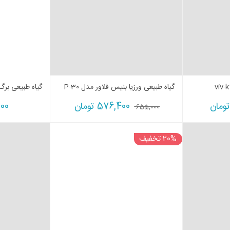
گیاه طبیعی ورزیا بنیس فلاور مدل P-30
گیاه طبیعی برگ عب
تومان
576,400
تومان
000
655,000
20% تخفیف