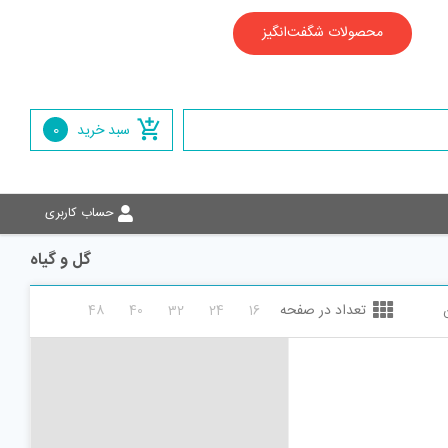
محصولات شگفت‌انگیز
سبد خرید
0
حساب کاربری
گل و گیاه
تعداد در صفحه
48
40
32
24
16