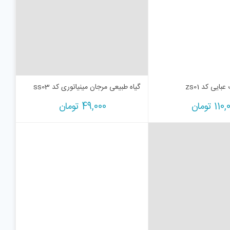
ایی کد zs01
گیاه طبیعی مرجان مینیاتوری کد ss03
110,
تومان
49,000
تومان