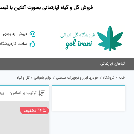
Ski
فروش گل و گیاه آپارتمانی بصورت آنلاین با قی
t
conten
فروش: به زودی
ساعت کارفروشگاه : 9 الی
گیاهان آپارتمانی
خانه
/
فروشگاه
/
خودرو، ابزار و تجهیزات صنعتی
/
لوازم باغبانی
/
گل و گیاه
ترتیب بر اساس:
پرب
42% تخفیف