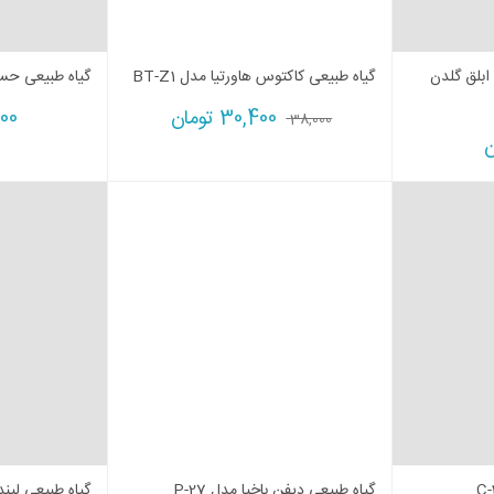
 ابلق گلدن
گیاه طبیعی کاکتوس هاورتیا مدل BT-Z1
گیاه طبیعی حسن 
30,400
تومان
000
38,000
ن
گیاه طبیعی دیفن باخیا مدل P-27
گیاه طبیعی لیندا گ