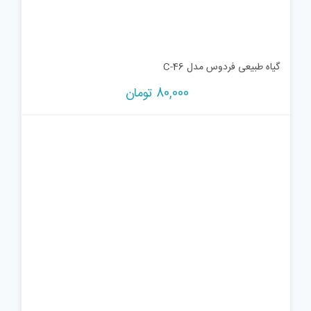
گیاه طبیعی فردوس مدل C-46
80,000
تومان