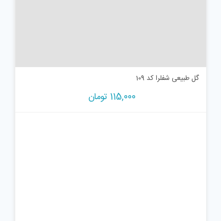
گل طبیعی شفلرا کد 109
115,000
تومان