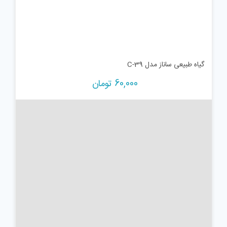
گیاه طبیعی ساناز مدل C-39
60,000
تومان