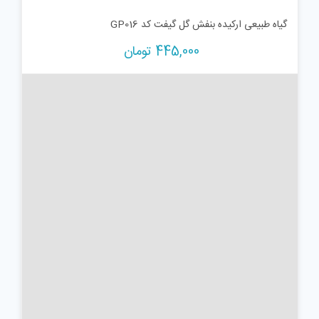
گیاه طبیعی ارکیده بنفش گل گیفت کد GP016
445,000
تومان