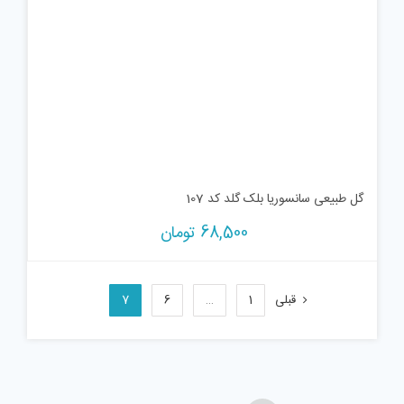
گل طبیعی سانسوریا بلک گلد کد 107
68,500
تومان
قبلی
1
…
6
7