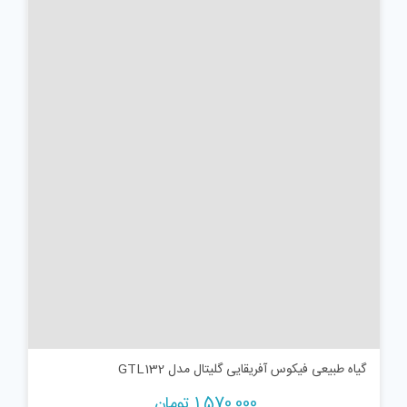
گیاه طبیعی فیکوس آفریقایی گلیتال مدل GTL132
1,570,000
تومان