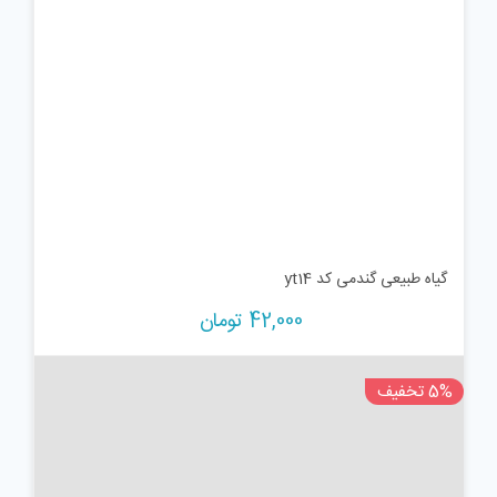
گیاه طبیعی گندمی کد yt14
42,000
تومان
5% تخفیف