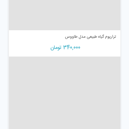
تراریوم گیاه طبیعی مدل طاووس
340,000
تومان