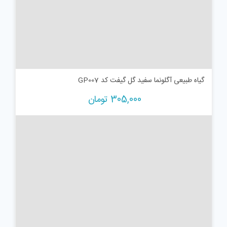
گیاه طبیعی آگلونما سفید گل گیفت کد GP007
305,000
تومان